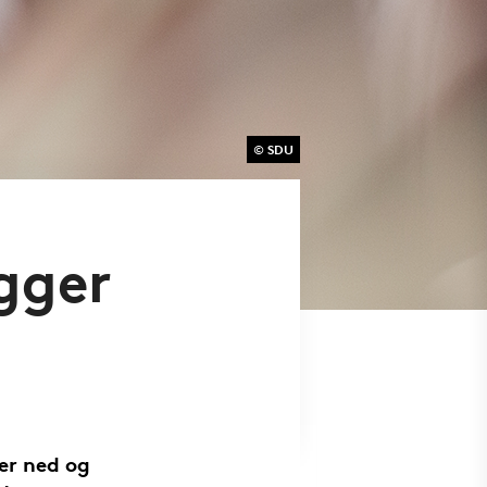
© SDU
gger
n
er ned og