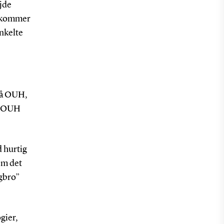
ejde
å kommer
enkelte
 på OUH,
yt OUH
d hurtig
em det
gbro”
gier,