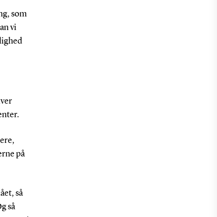
ing, som
an vi
ulighed
iver
enter.
ere,
erne på
ået, så
Og så