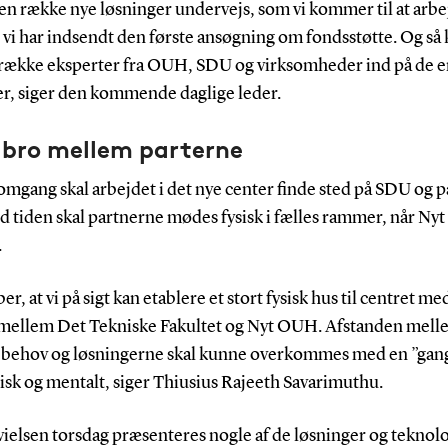
 en række nye løsninger undervejs, som vi kommer til at arb
 vi har indsendt den første ansøgning om fondsstøtte. Og s
t trække eksperter fra OUH, SDU og virksomheder ind på de 
er, siger den kommende daglige leder.
bro mellem parterne
 omgang skal arbejdet i det nye center finde sted på SDU og
 tiden skal partnerne mødes fysisk i fælles rammer, når N
.
ber, at vi på sigt kan etablere et stort fysisk hus til centret me
mellem Det Tekniske Fakultet og Nyt OUH. Afstanden mell
e behov og løsningerne skal kunne overkommes med en ”gan
isk og mentalt, siger Thiusius Rajeeth Savarimuthu.
ielsen torsdag præsenteres nogle af de løsninger og teknolo