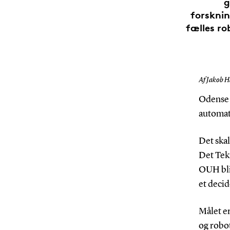
g
forsknin
fælles ro
Af Jakob H
Odense 
automat
Det skal
Det Tek
OUH bliv
et decid
Målet e
og robo