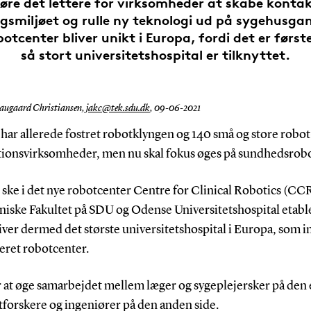
øre det lettere for virksomheder at skabe konta
gsmiljøet og rulle ny teknologi ud på sygehusga
botcenter bliver unikt i Europa, fordi det er først
så stort universitetshospital er tilknyttet.
augaard Christiansen,
jakc@tek.sdu.dk
,
09-06-2021
har allerede fostret robotklyngen og 140 små og store robot
ionsvirksomheder, men nu skal fokus øges på sundhedsrobo
 ske i det nye robotcenter Centre for Clinical Robotics (CC
niske Fakultet på SDU og Odense Universitetshospital etabl
er dermed det største universitetshospital i Europa, som in
eret robotcenter.
r at øge samarbejdet mellem læger og sygeplejersker på den 
tforskere og ingeniører på den anden side.