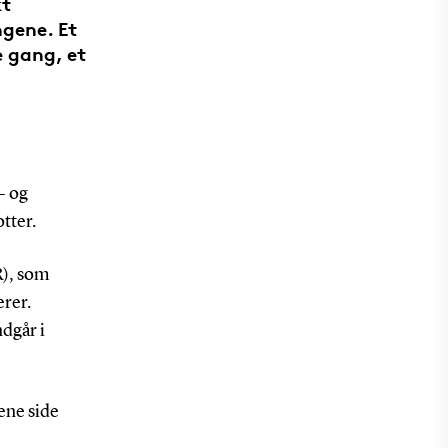
kt
ngene. Et
e gang, et
- og
tter.
R), som
erer.
dgår i
ene side