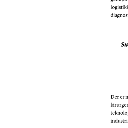
logistik
diagnost
Su
Der er 
kirurgen
teknolog
industr