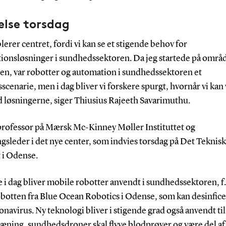
else torsdag
blerer centret, fordi vi kan se et stigende behov for
ionsløsninger i sundhedssektoren. Da jeg startede på områd
den, var robotter og automation i sundhedssektoren et
scenarie, men i dag bliver vi forskere spurgt, hvornår vi kan
d løsningerne, siger Thiusius Rajeeth Savarimuthu.
professor på Mærsk Mc-Kinney Møller Instituttet og
gsleder i det nye center, som indvies torsdag på Det Teknis
 i Odense.
 i dag bliver mobile robotter anvendt i sundhedssektoren, f.
otten fra Blue Ocean Robotics i Odense, som kan desinfice
ronavirus. Ny teknologi bliver i stigende grad også anvendt til
æning, sundhedsdroner skal flyve blodprøver og være del af