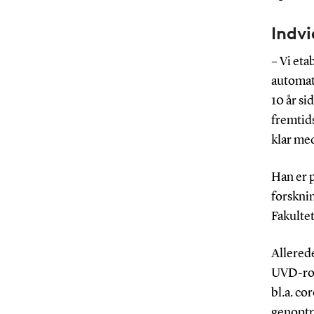
Indvi
– Vi eta
automat
10 år si
fremtids
klar me
Han er 
forsknin
Fakultet
Allerede
UVD-rob
bl.a. co
genoptr