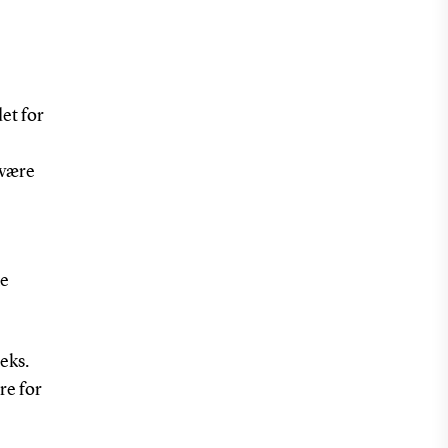
et for
 være
ke
eks.
re for