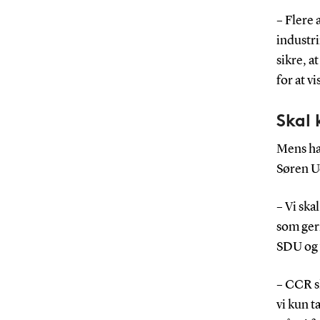
– Flere 
industri
sikre, a
for at v
Skal 
Mens ha
Søren Ud
– Vi ska
som gern
SDU og 
– CCR sk
vi kun t