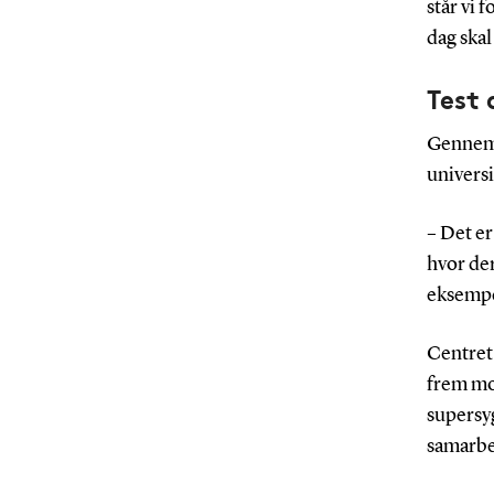
står vi 
dag skal
Test 
Gennem 
universi
– Det er
hvor der
eksempel
Centret 
frem mo
supersyg
samarbe