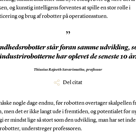
ken, og kunstig intelligens forventes at spille en stor rolle i
icering og brug af robotter på operationsstuen.
”
ndhedsrobotter står foran samme udvikling, 
industrirobotterne har oplevet de seneste 10 år
Thiusius Rajeeth Savarimuthu,
professor
Del citat
måske nogle dage endnu, før robotten overtager skalpellen f
, men det er ikke langt ude i fremtiden, og potentialet for n
i er mindst lige så stort som den udvikling, man har set inde
irobotter, understreger professoren.