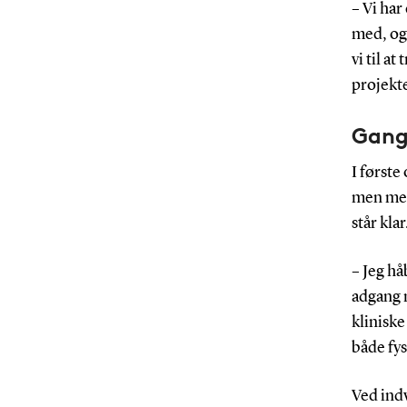
– Vi har
med, og
vi til a
projekt
Gang
I første
men med
står klar
– Jeg hå
adgang 
klinisk
både fys
Ved indv