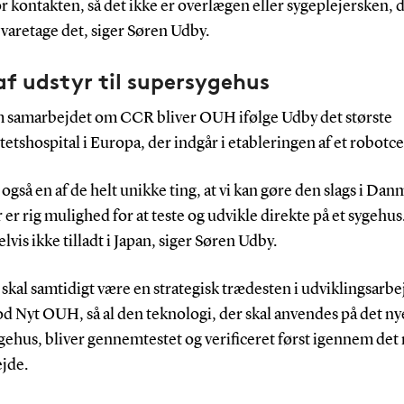
for kontakten, så det ikke er overlægen eller sygeplejersken, 
 varetage det, siger Søren Udby.
af udstyr til supersygehus
samarbejdet om CCR bliver OUH ifølge Udby det største
tetshospital i Europa, der indgår i etableringen af et robotce
 også en af de helt unikke ting, at vi kan gøre den slags i Dan
 er rig mulighed for at teste og udvikle direkte på et sygehus
vis ikke tilladt i Japan, siger Søren Udby.
skal samtidigt være en strategisk trædesten i udviklingsarbe
d Nyt OUH, så al den teknologi, der skal anvendes på det ny
ehus, bliver gennemtestet og verificeret først igennem det
jde.