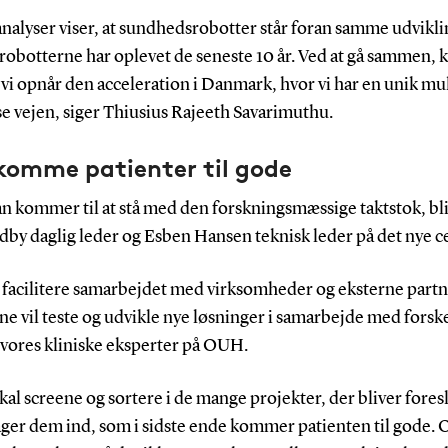
analyser viser, at sundhedsrobotter står foran samme udvikl
robotterne har oplevet de seneste 10 år. Ved at gå sammen, k
t vi opnår den acceleration i Danmark, hvor vi har en unik m
ise vejen, siger Thiusius Rajeeth Savarimuthu.
komme patienter til gode
n kommer til at stå med den forskningsmæssige taktstok, bl
by daglig leder og Esben Hansen teknisk leder på det nye c
l facilitere samarbejdet med virksomheder og eksterne partn
e vil teste og udvikle nye løsninger i samarbejde med forsk
vores kliniske eksperter på OUH.
al screene og sortere i de mange projekter, der bliver foresl
ager dem ind, som i sidste ende kommer patienten til gode. 