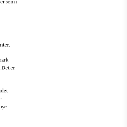
der som i
nter.
mark,
. Det er
jdet
e
 nye