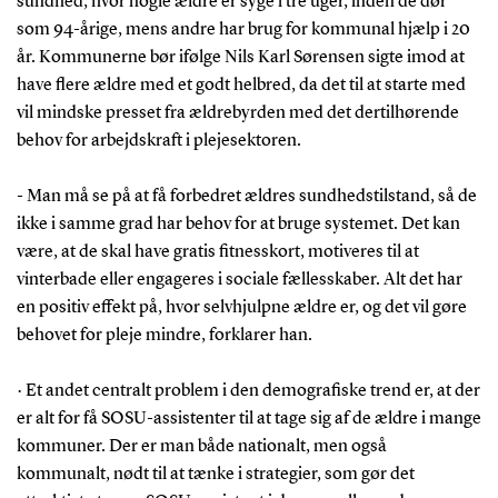
sundhed, hvor nogle ældre er syge i tre uger, inden de dør
som 94-årige, mens andre har brug for kommunal hjælp i 20
år. Kommunerne bør ifølge Nils Karl Sørensen sigte imod at
have flere ældre med et godt helbred, da det til at starte med
vil mindske presset fra ældrebyrden med det dertilhørende
behov for arbejdskraft i plejesektoren.
- Man må se på at få forbedret ældres sundhedstilstand, så de
ikke i samme grad har behov for at bruge systemet. Det kan
være, at de skal have gratis fitnesskort, motiveres til at
vinterbade eller engageres i sociale fællesskaber. Alt det har
en positiv effekt på, hvor selvhjulpne ældre er, og det vil gøre
behovet for pleje mindre, forklarer han.
· Et andet centralt problem i den demografiske trend er, at der
er alt for få SOSU-assistenter til at tage sig af de ældre i mange
kommuner. Der er man både nationalt, men også
kommunalt, nødt til at tænke i strategier, som gør det