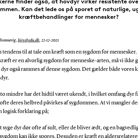
kerne finder også, at hovdyr virker resistente ove
mmen. Kan det lede os på sporet af naturlige, ug
kræftbehandlinger for mennesker?
 Svennevig,
birs@sdu.dk
,
22-12-2021
en tendens til at tale om kræft som en sygdom for mennesker
kræft er en alvorlig sygdom for menneske-arten, må vi ikke
e dyr også rammes af denne sygdom. Det gælder både vores 
 dyr.
to mindre har det hidtil været ukendt, i hvilket omfang dyr f
 ofte deres helbred påvirkes af sygdommen. At vi mangler de
n logisk forklaring på;
t syge dyr dør ofte af sult, eller de bliver ædt, og en bagvedl
 sygdom kan ikke spores. Desuden er kræft en aldersrelatere