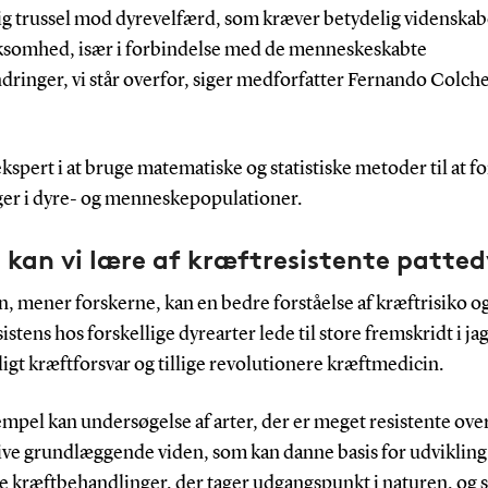
ig trussel mod dyrevelfærd, som kræver betydelig videnskab
omhed, især i forbindelse med de menneskeskabte
ringer, vi står overfor, siger medforfatter Fernando Colche
kspert i at bruge matematiske og statistiske metoder til at fo
er i dyre- og menneskepopulationer.
kan vi lære af kræftresistente patted
, mener forskerne, kan en bedre forståelse af kræftrisiko o
istens hos forskellige dyrearter lede til store fremskridt i ja
ligt kræftforsvar og tillige revolutionere kræftmedicin.
mpel kan undersøgelse af arter, der er meget resistente over
ive grundlæggende viden, som kan danne basis for udvikling
ge kræftbehandlinger, der tager udgangspunkt i naturen, og 