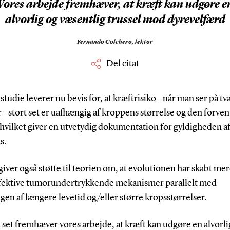
Vores arbejde fremhæver, at kræft kan udgøre e
alvorlig og væsentlig trussel mod dyrevelfærd
Fernando Colchero,
lektor
Del citat
studie leverer nu bevis for, at kræftrisiko - når man ser på tv
 - stort set er uafhængig af kroppens størrelse og den forve
 hvilket giver en utvetydig dokumentation for gyldigheden a
s.
giver også støtte til teorien om, at evolutionen har skabt me
fektive tumorundertrykkende mekanismer parallelt med
gen af længere levetid og/eller større kropsstørrelser.
 set fremhæver vores arbejde, at kræft kan udgøre en alvorli