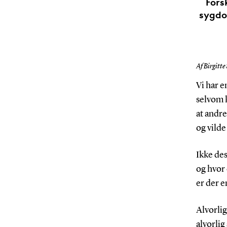
Fors
sygdo
Af Birgitte
Vi har 
selvom 
at andr
og vilde
Ikke des
og hvor
er der e
Alvorlig
alvorlig