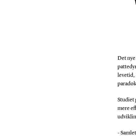
Det nye 
pattedyr
levetid,
paradok
Studiet 
mere ef
udviklin
- Samlet