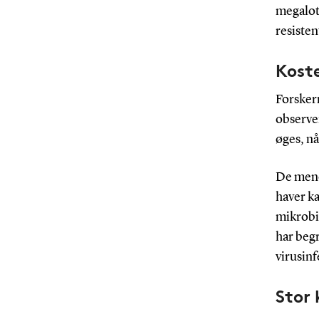
megaloti
resisten
Koste
Forsker
observer
øges, nå
De mene
haver ka
mikrobi
har begr
virusin
Stor 