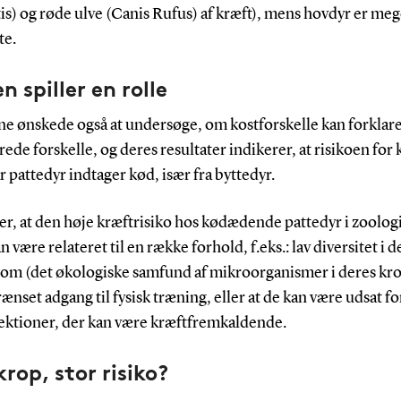
s) og røde ulve (Canis Rufus) af kræft), mens hovdyr er meg
te.
n spiller en rolle
ne ønskede også at undersøge, om kostforskelle kan forklar
ede forskelle, og deres resultater indikerer, at risikoen for 
r pattedyr indtager kød, især fra byttedyr.
r, at den høje kræftrisiko hos kødædende pattedyr i zoolog
n være relateret til en række forhold, f.eks.: lav diversitet i d
om (det økologiske samfund af mikroorganismer i deres krop
ænset adgang til fysisk træning, eller at de kan være udsat fo
fektioner, der kan være kræftfremkaldende.
krop, stor risiko?