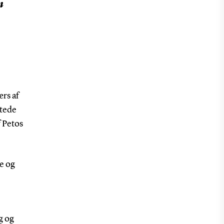
n
ærs af
ntede
f Petos
re og
g og