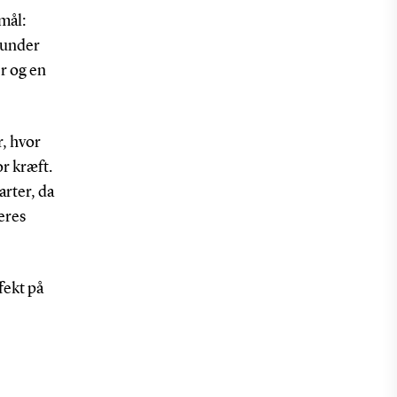
mål:
 under
r og en
r, hvor
r kræft.
arter, da
eres
fekt på