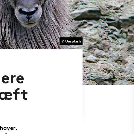
© Unsplash
ere
kræft
 haver.