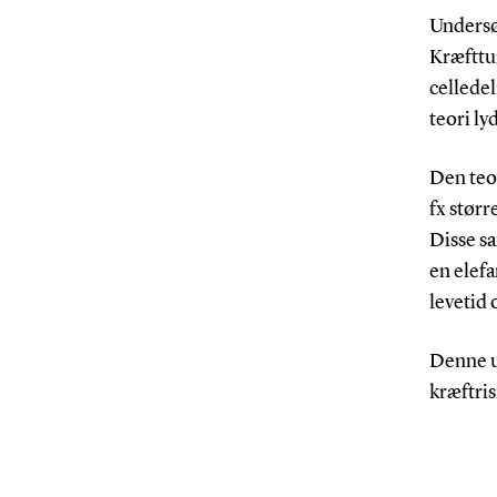
Undersø
Kræfttu
celledel
teori ly
Den teor
fx størr
Disse sa
en elefa
levetid 
Denne u
kræftri