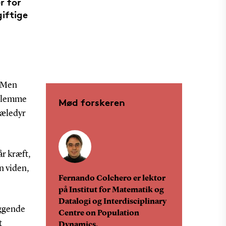
r for
iftige
. Men
 glemme
Mød forskeren
kæledyr
år kræft,
n viden,
Fernando Colchero er lektor
på Institut for Matematik og
Datalogi og Interdisciplinary
iggende
Centre on Population
t
Dynamics.