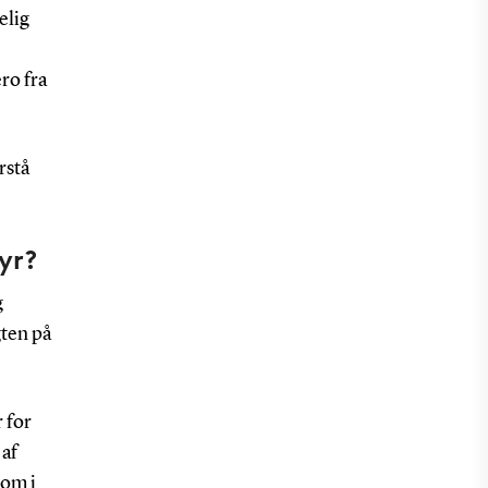
elig
ro fra
rstå
yr?
g
gten på
 for
 af
som i