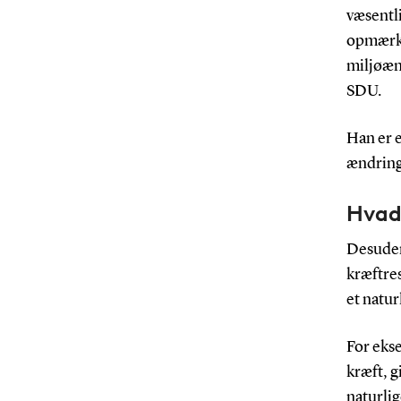
væsentl
opmærks
miljøænd
SDU.
Han er e
ændring
Hvad 
Desuden
kræftres
et natur
For ekse
kræft, g
naturli