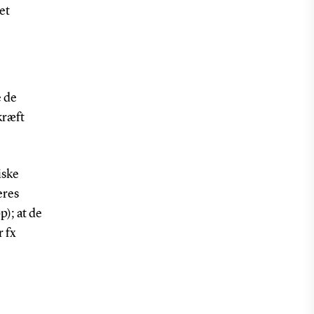
et
e de
kræft
iske
eres
); at de
r fx