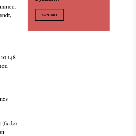
dommen.
KONTAKT
kendt,
 110.148
tion
enes
t (fx dør
on