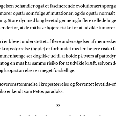
gelsen behandler også et fascinerende evolutionært spørgs
morer opstår som følge af mutationer, og de opstår normalt
ing. Store dyr med lang levetid gennemgår flere celledelinge
der derfor, at de må have højere risiko for at udvikle tumorer.
i er blevet understøttet af flere undersøgelser af menneske
e kropsstørrelse (højde) er forbundet med en højere risiko fo
mmenhænge ser dog ikke ud til at holde på tværs af pattedyr
nt og en mus har samme risiko for at udvikle kræft, selvom d
og kropsstørrelser er meget forskellige.
overensstemmelse i kropsstørrelse og forventet levetids-ef
siko er kendt som Petos paradoks.
”