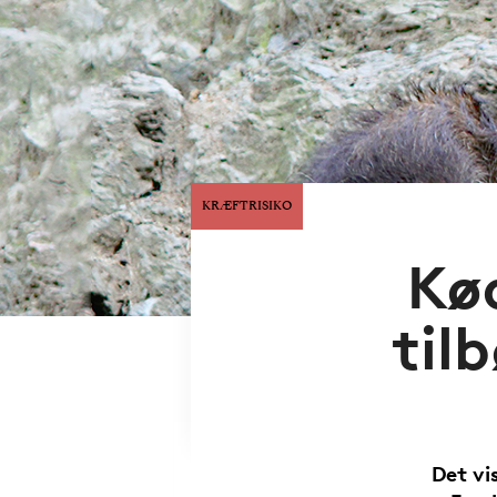
KRÆFTRISIKO
Kø
tilb
Det vi