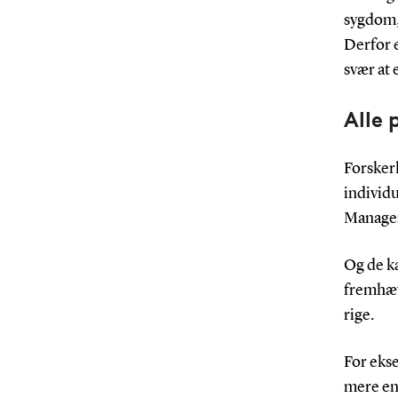
sygdom, 
Derfor e
svær at 
Alle 
Forskerh
individ
Managem
Og de ka
fremhæve
rige.
For ekse
mere en