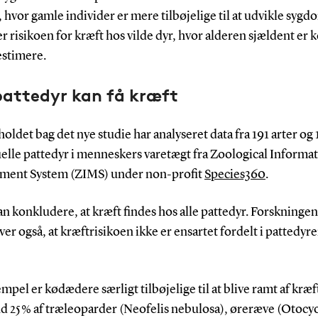
hvor gamle individer er mere tilbøjelige til at udvikle syg
r risikoen for kræft hos vilde dyr, hvor alderen sjældent er 
estimere.
pattedyr kan få kræft
oldet bag det nye studie har analyseret data fra 191 arter og
uelle pattedyr i menneskers varetægt fra Zoological Informa
ent System (ZIMS) under non-profit
Species360
.
n konkludere, at kræft findes hos alle pattedyr. Forskningen
r også, at kræftrisikoen ikke er ensartet fordelt i pattedyr
mpel er kødædere særligt tilbøjelige til at blive ramt af kræf
d 25 % af træleoparder (Neofelis nebulosa), øreræve (Otocy