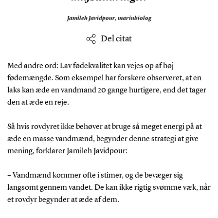
Jamileh Javidpour,
marinbiolog
Del citat
Med andre ord: Lav fødekvalitet kan vejes op af høj
fødemængde. Som eksempel har forskere observeret, at en
laks kan æde en vandmand 20 gange hurtigere, end det tager
den at æde en reje.
Så hvis rovdyret ikke behøver at bruge så meget energi på at
æde en masse vandmænd, begynder denne strategi at give
mening, forklarer Jamileh Javidpour:
– Vandmænd kommer ofte i stimer, og de bevæger sig
langsomt gennem vandet. De kan ikke rigtig svømme væk, når
et rovdyr begynder at æde af dem.