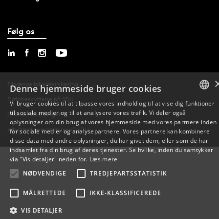
Følg os
Tilgængelighedserklæring
Denne hjemmeside bruger cookies
Databeskyttelse på SDU
Vi bruger cookies til at tilpasse vores indhold og til at vise dig funktioner
til sociale medier og til at analysere vores trafik. Vi deler også
DANISH
Cookie-indstillinger
oplysninger om din brug af vores hjemmeside med vores partnere inden
Whistleblowerordning på SDU
for sociale medier og analysepartnere. Vores partnere kan kombinere
ENGLISH
disse data med andre oplysninger, du har givet dem, eller som de har
indsamlet fra din brug af deres tjenester. Se hvilke, inden du samtykker
DANISH
via "Vis detaljer" neden for.
Læs mere
NØDVENDIGE
TREDJEPARTSSTATISTIK
MÅLRETTEDE
IKKE-KLASSIFICEREDE
VIS DETALJER