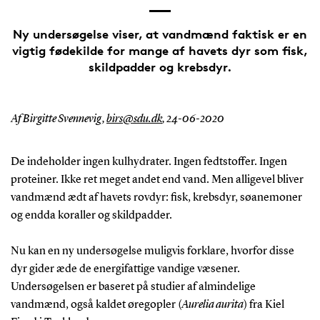
Ny undersøgelse viser, at vandmænd faktisk er en
vigtig fødekilde for mange af havets dyr som fisk,
skildpadder og krebsdyr.
Af Birgitte Svennevig,
birs@sdu.dk
,
24-06-2020
De indeholder ingen kulhydrater. Ingen fedtstoffer. Ingen
proteiner. Ikke ret meget andet end vand. Men alligevel bliver
vandmænd ædt af havets rovdyr: fisk, krebsdyr, søanemoner
og endda koraller og skildpadder.
Nu kan en ny undersøgelse muligvis forklare, hvorfor disse
dyr gider æde de energifattige vandige væsener.
Undersøgelsen er baseret på studier af almindelige
vandmænd, også kaldet øregopler (
Aurelia aurita
) fra Kiel