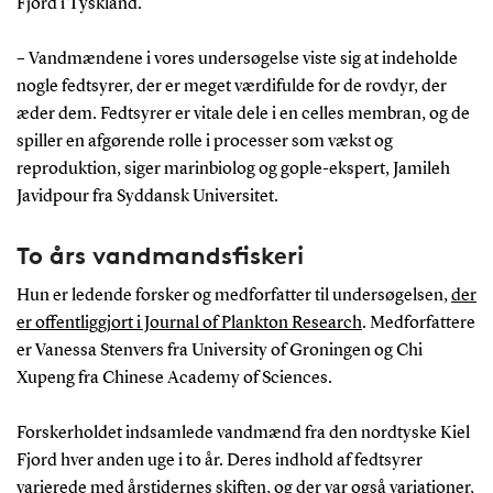
Fjord i Tyskland.
– Vandmændene i vores undersøgelse viste sig at indeholde
nogle fedtsyrer, der er meget værdifulde for de rovdyr, der
æder dem. Fedtsyrer er vitale dele i en celles membran, og de
spiller en afgørende rolle i processer som vækst og
reproduktion, siger marinbiolog og gople-ekspert, Jamileh
Javidpour fra Syddansk Universitet.
To års vandmandsfiskeri
Hun er ledende forsker og medforfatter til undersøgelsen,
der
er offentliggjort i Journal of Plankton Research
. Medforfattere
er Vanessa Stenvers fra University of Groningen og Chi
Xupeng fra Chinese Academy of Sciences.
Forskerholdet indsamlede vandmænd fra den nordtyske Kiel
Fjord hver anden uge i to år. Deres indhold af fedtsyrer
varierede med årstidernes skiften, og der var også variationer,