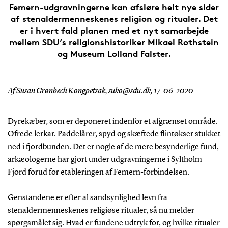
Femern-udgravningerne kan afsløre helt nye sider
af stenaldermenneskenes religion og ritualer. Det
er i hvert fald planen med et nyt samarbejde
mellem SDU’s religionshistoriker Mikael Rothstein
og Museum Lolland Falster.
Af Susan Grønbech Kongpetsak,
suko@sdu.dk
,
17-06-2020
Dyrekæber, som er deponeret indenfor et afgrænset område.
Ofrede lerkar. Paddelårer, spyd og skæftede flintøkser stukket
ned i fjordbunden. Det er nogle af de mere besynderlige fund,
arkæologerne har gjort under udgravningerne i Syltholm
Fjord forud for etableringen af Femern-forbindelsen.
Genstandene er efter al sandsynlighed levn fra
stenaldermenneskenes religiøse ritualer, så nu melder
spørgsmålet sig. Hvad er fundene udtryk for, og hvilke ritualer