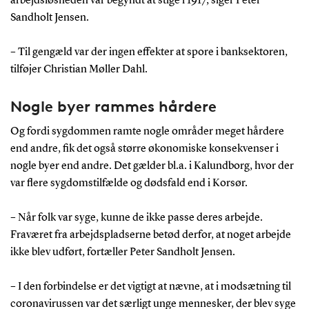
arbejdsløsheden var begyndt at stige i 1917, siger Peter
Sandholt Jensen.
– Til gengæld var der ingen effekter at spore i banksektoren,
tilføjer Christian Møller Dahl.
Nogle byer rammes hårdere
Og fordi sygdommen ramte nogle områder meget hårdere
end andre, fik det også større økonomiske konsekvenser i
nogle byer end andre. Det gælder bl.a. i Kalundborg, hvor der
var flere sygdomstilfælde og dødsfald end i Korsør.
– Når folk var syge, kunne de ikke passe deres arbejde.
Fraværet fra arbejdspladserne betød derfor, at noget arbejde
ikke blev udført, fortæller Peter Sandholt Jensen.
– I den forbindelse er det vigtigt at nævne, at i modsætning til
coronavirussen var det særligt unge mennesker, der blev syge