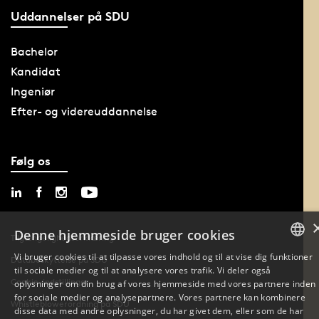
Uddannelser på SDU
Bachelor
Kandidat
Ingeniør
Efter- og videreuddannelse
Følg os
Denne hjemmeside bruger cookies
Tilgængelighedserklæring
Vi bruger cookies til at tilpasse vores indhold og til at vise dig funktioner
Databeskyttelse på SDU
til sociale medier og til at analysere vores trafik. Vi deler også
DANISH
Cookie-indstillinger
oplysninger om din brug af vores hjemmeside med vores partnere inden
for sociale medier og analysepartnere. Vores partnere kan kombinere
ENGLISH
Whistleblowerordning på SDU
disse data med andre oplysninger, du har givet dem, eller som de har