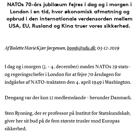
NATOs 70-års jubilæum fejres i dag og i morgen i
London i en tid, hvor økonomisk afmatning og
opbrud i den internationale verdensorden mellem
USA, EU, Rusland og Kina truer vores sikkerhed.
Af Bolette Marie Kjær Jørgensen,
bomb@sdu.dk
,
03-12-2019
I dag og i morgen (3. - 4. december) mødes NATOs 29 stats-
og regeringschefer i London for at fejre 70 årsdagen for
indgåelse af NATO-traktaten den 4. april 1949 i Washington.
Dengang var der kun 12 medlemslande - herunder Danmark.
Sten Rynning, der er professor på Institut for Statskundskab,
giver her sit bud på de fem største trusler mod Europas
sikkerhed.