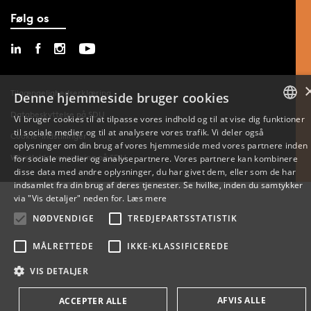
Følg os
Tilgængelighedserklæring
Denne hjemmeside bruger cookies
Databeskyttelse på SDU
Vi bruger cookies til at tilpasse vores indhold og til at vise dig funktioner
til sociale medier og til at analysere vores trafik. Vi deler også
DANISH
Cookie-indstillinger
oplysninger om din brug af vores hjemmeside med vores partnere inden
Whistleblowerordning på SDU
for sociale medier og analysepartnere. Vores partnere kan kombinere
ENGLISH
disse data med andre oplysninger, du har givet dem, eller som de har
indsamlet fra din brug af deres tjenester. Se hvilke, inden du samtykker
DANISH
via "Vis detaljer" neden for.
Læs mere
NØDVENDIGE
TREDJEPARTSSTATISTIK
MÅLRETTEDE
IKKE-KLASSIFICEREDE
VIS DETALJER
AFVIS ALLE
ACCEPTER ALLE