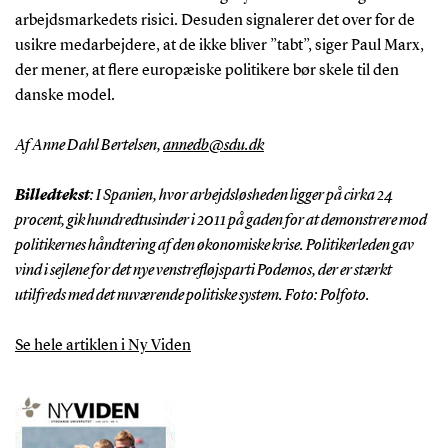
arbejdsmarkedets risici. Desuden signalerer det over for de
usikre medarbejdere, at de ikke bliver ”tabt”, siger Paul Marx,
der mener, at flere europæiske politikere bør skele til den
danske model.
Af Anne Dahl Bertelsen,
annedb@sdu.dk
Billedtekst
: I Spanien, hvor arbejdsløsheden ligger på cirka 24
procent, gik hundredtusinder i 2011 på gaden for at demonstrere mod
politikernes håndtering af den økonomiske krise. Politikerleden gav
vind i sejlene for det nye venstrefløjsparti Podemos, der er stærkt
utilfreds med det nuværende politiske system. Foto: Polfoto.
Se hele artiklen i Ny Viden