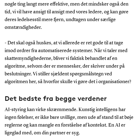
nogle ting langt mere effektive, men det mindsker også den
tid, vi vil have ansigt til ansigt med vores ledere, og kan gøre
deres ledelsesstil mere fjern, undtagen under særlige
omstændigheder.
- Det skal også huskes, at vi allerede er ret gode til at tage
imod ordrer fra automatiserede systemer. Når vi taler med
skattemyndighederne, bliver vi faktisk behandlet af en
algoritme, selvom der er mennesker, der skriver under på
beslutninger. Vi stiller sjældent spørgsmålstegn ved
algoritmen her, så hvorfor skulle vi gøre det i organisationer?
Det bedste fra begge verdener
AI-styring kan virke skræmmende. Kunstig intelligens har
ingen følelser, er ikke bare uvillige, men ude af stand til at bøje
reglerne og kan mangle en forståelse af kontekst. En AI er
ligeglad med, om din partner er syg.