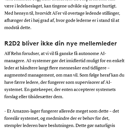
være i ledelseslaget, kan tingene udvikle sig meget hurtigt.
Med hensyn til, hvorvidt AI'er vil overtage ledende stillinger,
afhænger det i høj grad af, hvor gode lederne er i stand til at
modstå dette.
R2D2 bliver ikke din nye mellemleder
Alf Rehn forudser, at vi vil få ganske få autonome AI-
managere. AI-systemer gør det imidlertid muligt for en enkelt
leder at håndtere langt flere mennesker end tidligere –
augmented management, om man vil. Som følge heraf kan du
have færre ledere, der fungerer som supervisorer af AI-
systemet. En gatekeeper, der enten accepterer systemets
forslag eller tilsidesætter dem.
- Et Amazon-lager fungerer allerede meget som dette – det
foreslår systemet, og medmindre der er behov for det,
stempler lederen bare beslutningen. Dette gør naturligvis