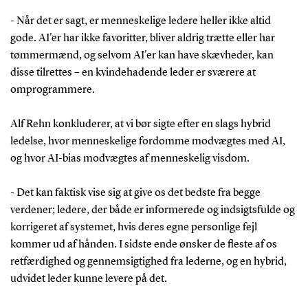
- Når det er sagt, er menneskelige ledere heller ikke altid
gode. AI'er har ikke favoritter, bliver aldrig trætte eller har
tømmermænd, og selvom AI'er kan have skævheder, kan
disse tilrettes – en kvindehadende leder er sværere at
omprogrammere.
Alf Rehn konkluderer, at vi bør sigte efter en slags hybrid
ledelse, hvor menneskelige fordomme modvægtes med AI,
og hvor AI-bias modvægtes af menneskelig visdom.
- Det kan faktisk vise sig at give os det bedste fra begge
verdener; ledere, der både er informerede og indsigtsfulde og
korrigeret af systemet, hvis deres egne personlige fejl
kommer ud af hånden. I sidste ende ønsker de fleste af os
retfærdighed og gennemsigtighed fra lederne, og en hybrid,
udvidet leder kunne levere på det.