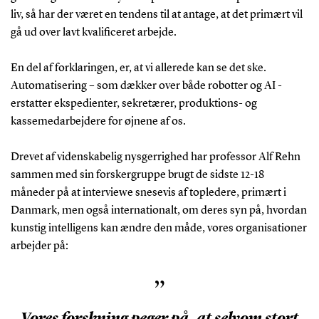
liv, så har der været en tendens til at antage, at det primært vil
gå ud over lavt kvalificeret arbejde.
En del af forklaringen, er, at vi allerede kan se det ske.
Automatisering – som dækker over både robotter og AI -
erstatter ekspedienter, sekretærer, produktions- og
kassemedarbejdere for øjnene af os.
Drevet af videnskabelig nysgerrighed har professor Alf Rehn
sammen med sin forskergruppe brugt de sidste 12-18
måneder på at interviewe snesevis af topledere, primært i
Danmark, men også internationalt, om deres syn på, hvordan
kunstig intelligens kan ændre den måde, vores organisationer
arbejder på:
”
Vores forskning peger på, at selvom stort