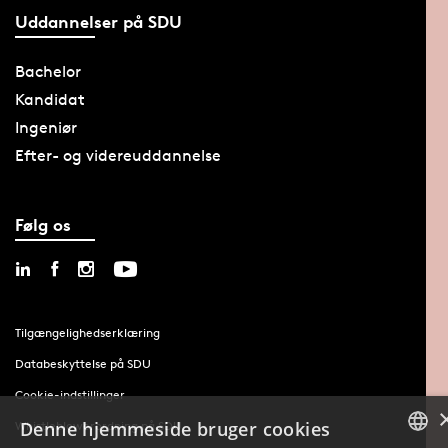
Uddannelser på SDU
Bachelor
Kandidat
Ingeniør
Efter- og videreuddannelse
Følg os
Tilgængelighedserklæring
Databeskyttelse på SDU
Cookie-indstillinger
Denne hjemmeside bruger cookies
Whistleblowerordning på SDU