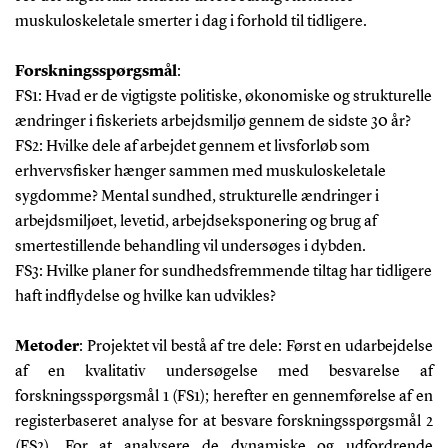
muskuloskeletale smerter i dag i forhold til tidligere.
Forskningsspørgsmål
:
FS1: Hvad er de vigtigste politiske, økonomiske og strukturelle
ændringer i fiskeriets arbejdsmiljø gennem de sidste 30 år?
FS2: Hvilke dele af arbejdet gennem et livsforløb som
erhvervsfisker hænger sammen med muskuloskeletale
sygdomme? Mental sundhed, strukturelle ændringer i
arbejdsmiljøet, levetid, arbejdseksponering og brug af
smertestillende behandling vil undersøges i dybden.
FS3
: Hvilke planer for sundhedsfremmende tiltag har tidligere
haft indflydelse og hvilke kan udvikles?
Metoder
:
Projektet vil bestå af tre dele: Først en udarbejdelse
af en kvalitativ undersøgelse med besvarelse af
forskningsspørgsmål 1 (FS1); herefter en gennemførelse af en
registerbaseret analyse for at besvare forskningsspørgsmål 2
(FS2).
For at analysere de dynamiske og udfordrende