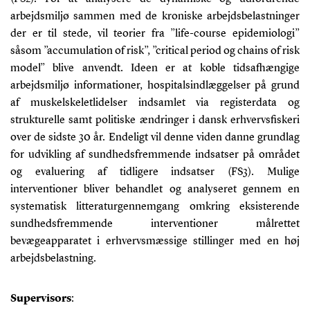
arbejdsmiljø sammen med de kroniske arbejdsbelastninger
der er til stede, vil teorier fra ”life-course epidemiologi”
såsom ”accumulation of risk”, ”critical period og chains of risk
model” blive anvendt. Ideen er at koble tidsafhængige
arbejdsmiljø informationer, hospitalsindlæggelser på grund
af muskelskeletlidelser indsamlet via registerdata og
strukturelle samt politiske ændringer i dansk erhvervsfiskeri
over de sidste 30 år. E
ndeligt vil denne viden danne grundlag
for udvikling af sundhedsfremmende indsatser på området
og evaluering af tidligere indsatser (FS3). Mulige
interventioner bliver behandlet og analyseret gennem en
systematisk litteraturgennemgang omkring eksisterende
sundhedsfremmende interventioner målrettet
bevægeapparatet i erhvervsmæssige stillinger med en høj
arbejdsbelastning.
Supervisors
: