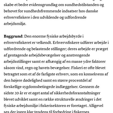
skabe et bedre evidensgrundlag om sundhedstilstanden og
behovet for sundhedsfremmende indsatser hos danske
erhvervsfiskere i den udviklende og udfordrende
arbejdsmiljø.
Baggrund
:
Den enorme fysiske arbejdsbyrde i
erhvervsfiskeret er velkendt. Erhvervsfiskere udfører arbejde i
udfordrende og belastende stillinger; deres arbejde er præget
af gentagende arbejdsbevægelser og anstrengende
arbejdsstillinger samt er afhængig af en masse ydre faktorer
såsom vind, regn og havets bevægelser. Fiskeri er ofte blevet
betragtet som et af de farligste erhverv, som en konsekvens af
den højere dødelighed samt en større procentdel af
forskellige sygdomsbetingede indlæggelser. Gennem de
sidste 20 år er et øget antal af sikkerhedsforanstaltninger
blevet udviklet samt en række strukturelle ændringer i det
fysiske arbejdsmiljø i fiskerisektoren er foretaget. Alligevel
ses der ingen klar tendens til forbedring i fiskernes