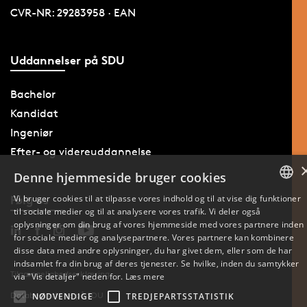
CVR-NR: 29283958 · EAN
Uddannelser på SDU
Bachelor
Kandidat
Ingeniør
Efter- og videreuddannelse
Denne hjemmeside bruger cookies
Følg os
Vi bruger cookies til at tilpasse vores indhold og til at vise dig funktioner
til sociale medier og til at analysere vores trafik. Vi deler også
DANISH
oplysninger om din brug af vores hjemmeside med vores partnere inden
for sociale medier og analysepartnere. Vores partnere kan kombinere
ENGLISH
disse data med andre oplysninger, du har givet dem, eller som de har
indsamlet fra din brug af deres tjenester. Se hvilke, inden du samtykker
DANISH
Tilgængelighedserklæring
via "Vis detaljer" neden for.
Læs mere
Databeskyttelse på SDU
NØDVENDIGE
TREDJEPARTSSTATISTIK