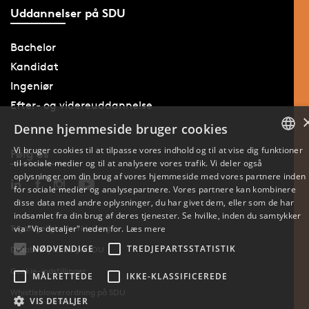
Uddannelser på SDU
Bachelor
Kandidat
Ingeniør
Efter- og videreuddannelse
Denne hjemmeside bruger cookies
Vi bruger cookies til at tilpasse vores indhold og til at vise dig funktioner
Følg os
til sociale medier og til at analysere vores trafik. Vi deler også
DANISH
oplysninger om din brug af vores hjemmeside med vores partnere inden
for sociale medier og analysepartnere. Vores partnere kan kombinere
ENGLISH
disse data med andre oplysninger, du har givet dem, eller som de har
indsamlet fra din brug af deres tjenester. Se hvilke, inden du samtykker
DANISH
Tilgængelighedserklæring
via "Vis detaljer" neden for.
Læs mere
NØDVENDIGE
TREDJEPARTSSTATISTIK
Databeskyttelse på SDU
Cookie-indstillinger
MÅLRETTEDE
IKKE-KLASSIFICEREDE
Whistleblowerordning på SDU
VIS DETALJER