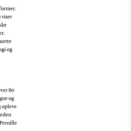
sformer.
 viser
kke
er.
nette
ogi og
over 80
egne og
g opleve
heden
 Pernille