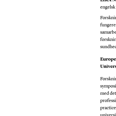
engelsk
Forskni
fungerer
samarbe
forskni
sundhe
Europe
Univers
Forskni
symposi
med det
professi
practic
universi