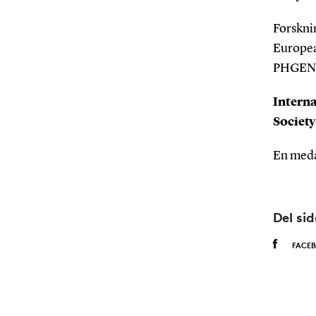
Forskni
Europea
PHGEN I
Interna
Societ
En meda
Del si
FACE