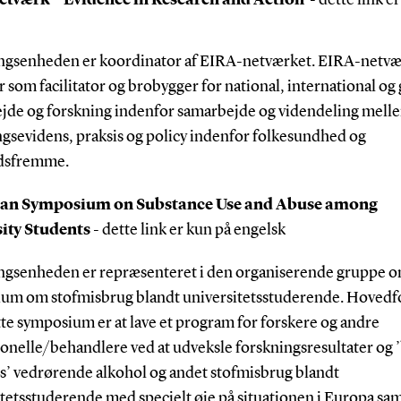
ngsenheden er koordinator af EIRA-netværket. EIRA-netvæ
 som facilitator og brobygger for national, international og 
jde og forskning indenfor samarbejde og videndeling mell
ngsevidens, praksis og policy indenfor folkesundhed og
dsfremme.
an Symposium on Substance Use and Abuse among
ity Students
- dette link er kun på engelsk
ngsenheden er repræsenteret i den organiserende gruppe 
um om stofmisbrug blandt universitetsstuderende. Hovedf
te symposium er at lave et program for forskere og andre
onelle/behandlere ved at udveksle forskningsresultater og 
es’ vedrørende alkohol og andet stofmisbrug blandt
tetsstuderende med specielt øje på situationen i Europa sam