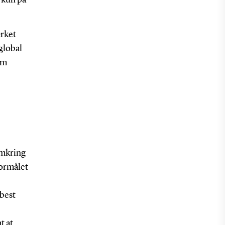
rket
global
em
omkring
ormålet
’best
t at