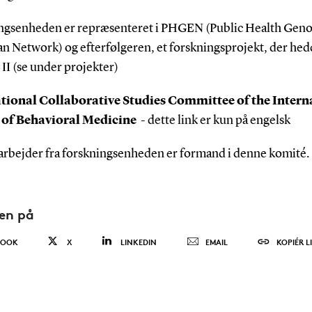
ngsenheden er repræsenteret i PHGEN (Public Health Gen
n Network) og efterfølgeren, et forskningsprojekt, der hed
I (se under projekter)
tional Collaborative Studies Committee of the Intern
y of Behavioral Medicine
- dette link er kun på engelsk
rbejder fra forskningsenheden er formand i denne komité.
den på
BOOK
X
LINKEDIN
EMAIL
KOPIÉR L