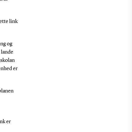
ette link
ing og
 lande
gskolan
enhed er
planen
ink er