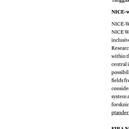
Tanggaa
NICE-w
NICE-We
NICE Wel
inclusiv
Researc
within t
central 
possibil
fields f
conside
system a
forskni
ptander
EIRA N