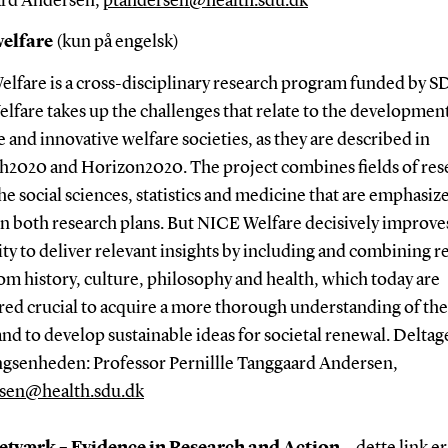
rd Andersen,
ptandersen@health.sdu.dk
elfare
(kun på engelsk)
lfare is a cross-disciplinary research program funded by 
fare takes up the challenges that relate to the development
e and innovative welfare societies, as they are described in
h2020 and Horizon2020. The project combines fields of res
he social sciences, statistics and medicine that are emphasiz
in both research plans. But NICE Welfare decisively improve
ity to deliver relevant insights by including and combining r
rom history, culture, philosophy and health, which today are
red crucial to acquire a more thorough understanding of the
nd to develop sustainable ideas for societal renewal. Deltage
ngsenheden: Professor Pernillle Tanggaard Andersen,
sen@health.sdu.dk
etværk – Evidence in Research and Action
- dette link e