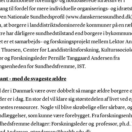
et traditionelle forenings- og holdbaserede idrætsliv er i
ang til fordel for mere individuelle organiserings- og idræt
 Den Nationale Sundhedsprofil (www.danskernessundhed.dk)
, at borgere i landdistriktsdominerede kommuner på en ræ
re har dårligere sundhedstilstand end borgere i bykommun
et er et samarbejds– og forskningsprojekt mellem Lektor
An
 Thuesen,
Center for Landdistriktsforskning, Kulturssociol
or og Forskningsleder Pernille Tanggaard Andersen fra
ngsenheden for Sundhedsfremme, IST.
ant - med de svageste ældre
vil der i Danmark være over dobbelt så mange ældre borgere 
der er i dag. En stor del vil klare sig størstedelen af livet ved 
stes ressourcer. Nogle vil blive skrøbelige eller sårbare, o
indlæggelser, som kunne være forebygget.
Fra forskningsen
dhedsfremme deltager: Forskningsleder og professor
, ph.d.