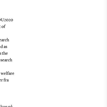
SDU2020
 of
earch
ed as
s the
esearch
 welfare
r fra
r kun på