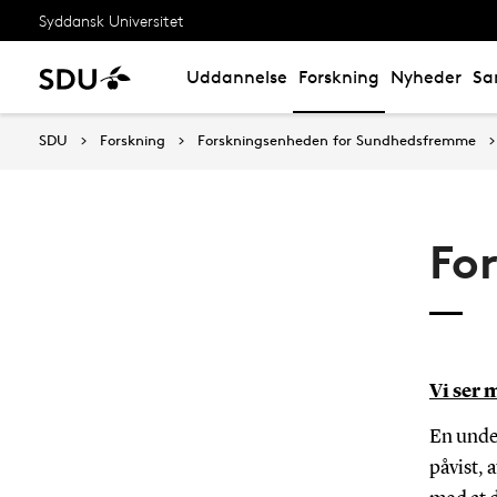
Syddansk Universitet
Uddannelse
Forskning
Nyheder
Sa
SDU
Forskning
Forskningsenheden for Sundhedsfremme
Fo
Vi ser
En under
påvist, 