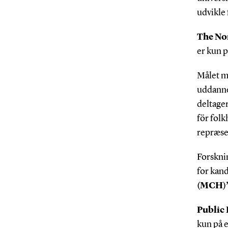
udvikle
The No
er kun 
Målet me
uddannel
deltage
för fol
repræse
Forskni
for kan
(MCH)
Public
kun på 