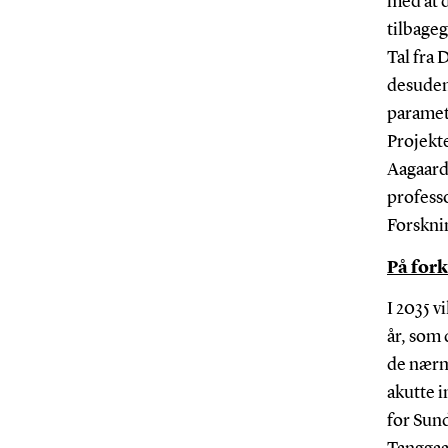
med at d
tilbageg
Tal fra
desuden
paramet
Projekt
Aagaard
profess
Forskni
På fork
I 2035 
år, som 
de nærme
akutte 
for Sun