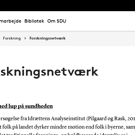
marbejde
Bibliotek
Om SDU
Forskning
Forskningsnetværk
rskningsnetværk
 med lup på sundheden
søgelse fra Idrættens Analyseinstitut (Pilgaard og Rask, 20
at folk på landet dyrker mindre motion end folk i byerne, sam