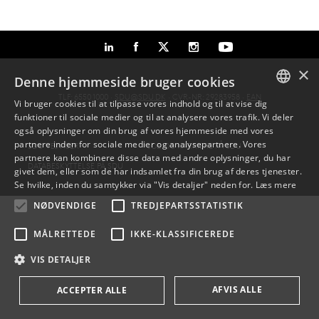
×
Denne hjemmeside bruger cookies
TLF: 6550 1000 ·
SDU@SDU.DK
· CVR-NR: 29283958 ·
EAN
Vi bruger cookies til at tilpasse vores indhold og til at vise dig
funktioner til sociale medier og til at analysere vores trafik. Vi deler
DANISH
også oplysninger om din brug af vores hjemmeside med vores
partnere inden for sociale medier og analysepartnere. Vores
SDU VEJVISER
JOB OG KARRIERE PÅ SDU
ENGLISH
partnere kan kombinere disse data med andre oplysninger, du har
DATABESKYTTELSE PÅ SDU
givet dem, eller som de har indsamlet fra din brug af deres tjenester.
DANISH
Se hvilke, inden du samtykker via "Vis detaljer" neden for.
Læs mere
NØDVENDIGE
TREDJEPARTSSTATISTIK
MÅLRETTEDE
IKKE-KLASSIFICEREDE
VIS DETALJER
AFVIS ALLE
ACCEPTER ALLE