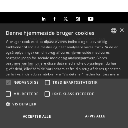
×
Denne hjemmeside bruger cookies
TLF: 6550 1000 ·
SDU@SDU.DK
· CVR-NR: 29283958 ·
EAN
Vi bruger cookies til at tilpasse vores indhold og til at vise dig
funktioner til sociale medier og til at analysere vores trafik. Vi deler
DANISH
også oplysninger om din brug af vores hjemmeside med vores
partnere inden for sociale medier og analysepartnere. Vores
SDU VEJVISER
JOB OG KARRIERE PÅ SDU
ENGLISH
partnere kan kombinere disse data med andre oplysninger, du har
DATABESKYTTELSE PÅ SDU
givet dem, eller som de har indsamlet fra din brug af deres tjenester.
DANISH
Se hvilke, inden du samtykker via "Vis detaljer" neden for.
Læs mere
NØDVENDIGE
TREDJEPARTSSTATISTIK
MÅLRETTEDE
IKKE-KLASSIFICEREDE
VIS DETALJER
AFVIS ALLE
ACCEPTER ALLE