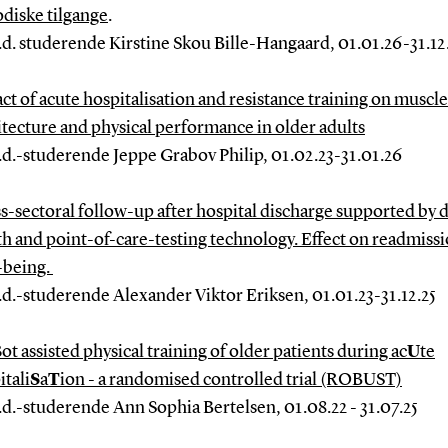
diske tilgange
.
.d. studerende Kirstine Skou Bille-Hangaard, 01.01.26-31.12
ct of acute hospitalisation and resistance training on muscle
itecture and physical performance in older adults
.d.-studerende Jeppe Grabov Philip, 01.02.23-31.01.26
s-sectoral follow-up after hospital discharge supported by d
th and point-of-care-testing technology. Effect on readmiss
-being.
.d.-studerende Alexander Viktor Eriksen, 01.01.23-31.12.25
B
ot assisted physical training of older patients during ac
U
te
itali
S
a
T
ion - a randomised controlled trial (ROBUST)
.d.-studerende Ann Sophia Bertelsen, 01.08.22 - 31.07.25