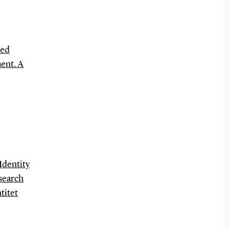
ted
ent. A
Identity
search
titet