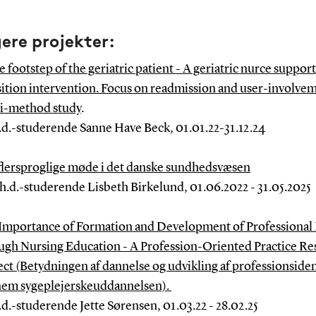
gere projekter:
e footstep of the geriatric patient - A geriatric nurce suppor
sition intervention. Focus on readmission and user-involvem
i-method study
.
.d.-studerende Sanne Have Beck, 01.01.22-31.12.24
flersproglige møde i det danske sundhedsvæsen
h.d.-studerende Lisbeth Birkelund, 01.06.2022 - 31.05.2025
Importance of Formation and Development of Professional 
ugh Nursing Education - A Profession-Oriented Practice Re
ect (Betydningen af dannelse og udvikling af professionsiden
em sygeplejerskeuddannelsen).
.d.-studerende Jette Sørensen, 01.03.22 - 28.02.25