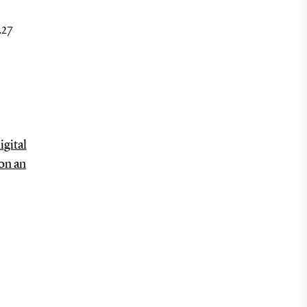
.27
igital
ion an