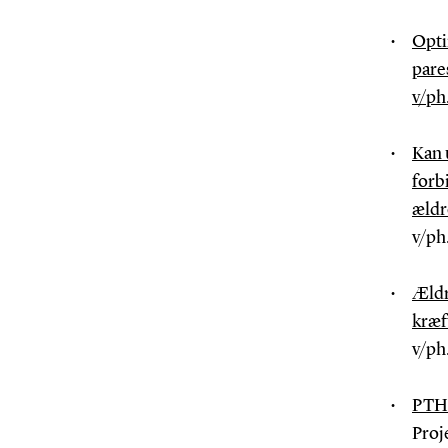
Opti
pare
v/ph
Kan 
forb
ældr
v/ph
Ældr
kræf
v/ph
PTH 
Proj