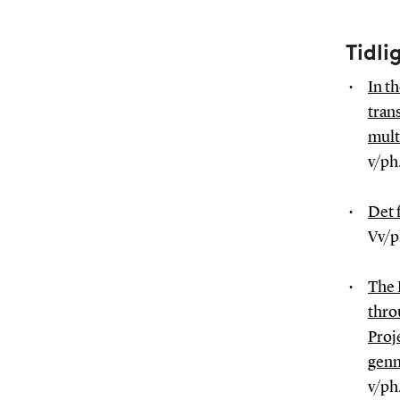
Tidli
In th
tran
mult
v/ph
Det 
Vv/p
The 
thro
Proj
genn
v/ph