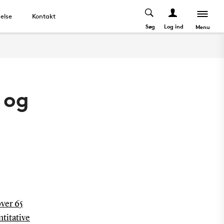
else
Kontakt
Søg
Log ind
Menu
 og
ver 65
ntitative