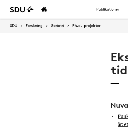
Publikationer
SDU
Forskning
Geriatri
Ph.d._projekter
Ek
tid
Nuvæ
Funk
år: 