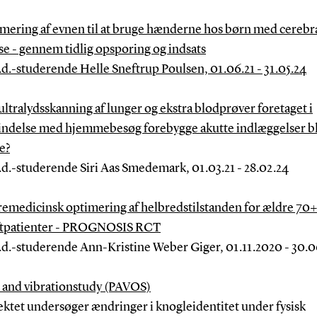
mering af evnen til at bruge hænderne hos børn med cerebr
se - gennem tidlig opsporing og indsats
.d.-studerende Helle Sneftrup Poulsen, 01.06.21 - 31.05.24
ultralydsskanning af lunger og ekstra blodprøver foretaget i
indelse med hjemmebesøg forebygge akutte indlæggelser b
e?
.d.-studerende Siri Aas Smedemark, 01.03.21 - 28.02.24
emedicinsk optimering af helbredstilstanden for ældre 70+
tpatienter - PROGNOSIS RCT
.d.-studerende Ann-Kristine Weber Giger, 01.11.2020 - 30.
and vibrationstudy (PAVOS)
ektet undersøger ændringer i knogleidentitet under fysisk