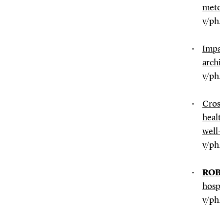
meto
v/ph
Impa
arch
v/ph
Cros
heal
well
v/ph
RO
hosp
v/ph