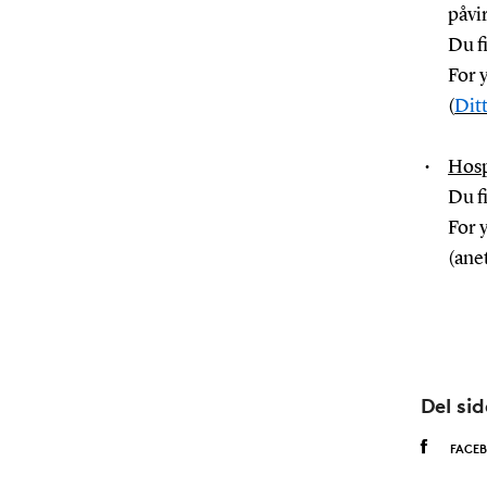
påvi
Du f
For 
(
Dit
Hosp
Du f
For 
(ane
Del si
FACE