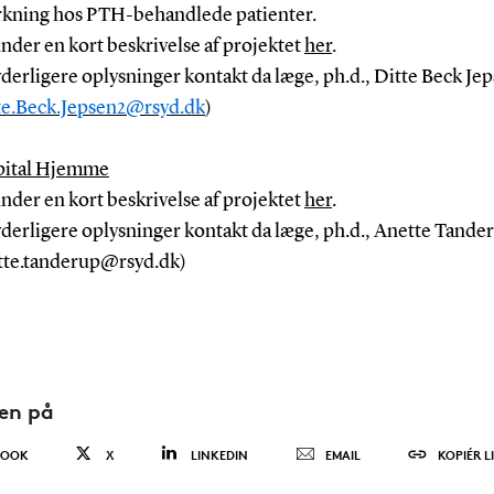
rkning hos PTH-behandlede patienter.
inder en kort beskrivelse af projektet
her
.
yderligere oplysninger kontakt da læge, ph.d., Ditte Beck Je
te.Beck.Jepsen2@rsyd.dk
)
ital Hjemme
inder en kort beskrivelse af projektet
her
.
yderligere oplysninger kontakt da læge, ph.d., Anette Tande
tte.tanderup@rsyd.dk)
den på
BOOK
X
LINKEDIN
EMAIL
KOPIÉR L