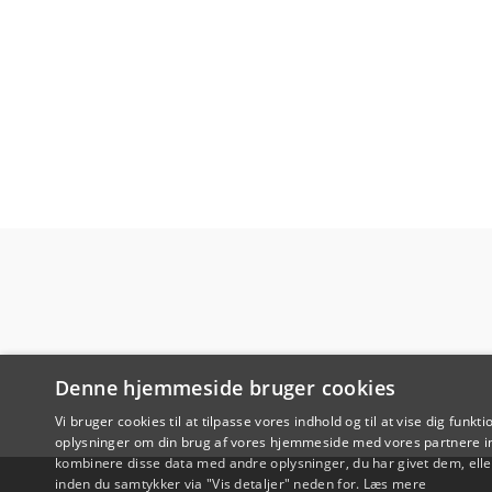
Denne hjemmeside bruger cookies
Vi bruger cookies til at tilpasse vores indhold og til at vise dig funkti
oplysninger om din brug af vores hjemmeside med vores partnere in
kombinere disse data med andre oplysninger, du har givet dem, eller
inden du samtykker via "Vis detaljer" neden for.
Læs mere