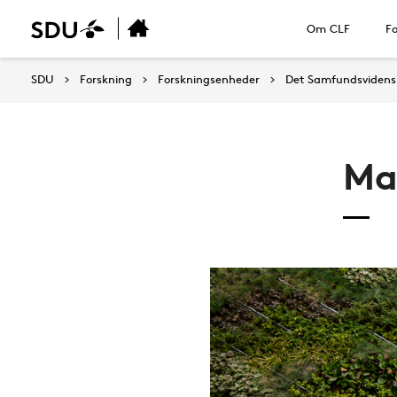
Om CLF
Fo
SDU
Forskning
Forskningsenheder
Det Samfundsvidensk
Ma