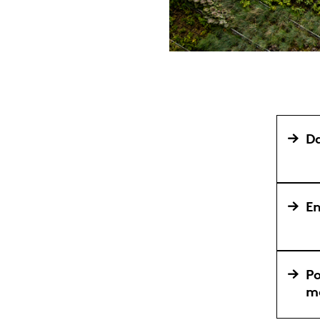
Da
En
P
ma