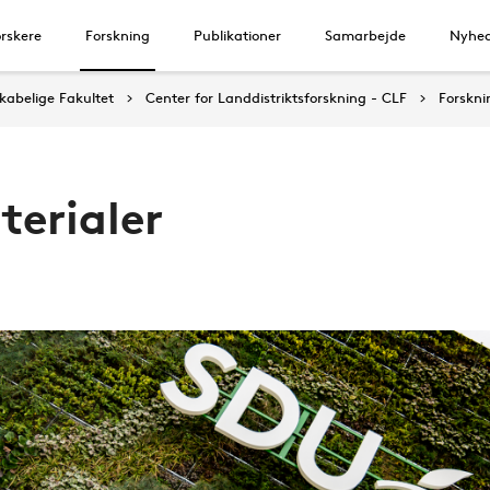
rskere
Forskning
Publikationer
Samarbejde
Nyhe
abelige Fakultet
Center for Landdistriktsforskning - CLF
Forskni
terialer