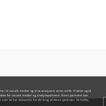
oner til sociale medier og til at analysere vores trafik. Vi deler også
den for sociale medier og analysepartnere. Vores partnere kan
 som de har indsamlet fra din brug af deres tjenester. Se hvilke,