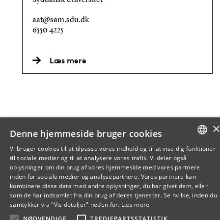
Syddansk Universitet
aat@sam.sdu.dk
6550 4225
Læs mere
Denne hjemmeside bruger cookies
Vi bruger cookies til at tilpasse vores indhold og til at vise dig funktioner
til sociale medier og til at analysere vores trafik. Vi deler også
DANISH
oplysninger om din brug af vores hjemmeside med vores partnere
inden for sociale medier og analysepartnere. Vores partnere kan
ENGLISH
kombinere disse data med andre oplysninger, du har givet dem, eller
som de har indsamlet fra din brug af deres tjenester. Se hvilke, inden du
DANISH
samtykker via "Vis detaljer" neden for.
Læs mere
NØDVENDIGE
TREDJEPARTSSTATISTIK