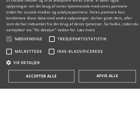
til sociale medier og til at analysere vores trafik. Vi deler også
DANISH
oplysninger om din brug af vores hjemmeside med vores partnere
inden for sociale medier og analysepartnere. Vores partnere kan
ENGLISH
kombinere disse data med andre oplysninger, du har givet dem, eller
som de har indsamlet fra din brug af deres tjenester. Se hvilke, inden du
DANISH
samtykker via "Vis detaljer" neden for.
Læs mere
NØDVENDIGE
TREDJEPARTSSTATISTIK
MÅLRETTEDE
IKKE-KLASSIFICEREDE
VIS DETALJER
AFVIS ALLE
ACCEPTER ALLE
Nødvendige
Tredjepartsstatistik
Målrettede
Ikke-klassificerede
Nødvendige cookies muliggør hjemmesidens grundlæggende funktionalitet
såsom brugerlogin og kontoadministration. Hjemmesiden kan ikke bruges
korrekt uden de absolut nødvendige cookies.