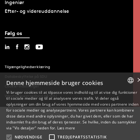
Ingeniør
Efter- og videreuddannelse
Følg os
Tilgængelighedserklæring
Databeskyttelse på SDU
Denne hjemmeside bruger cookies
Cookie-indstillinger
Vi bruger cookies til at tilpasse vores indhold og til at vise dig funktioner
Whistleblowerordning på SDU
til sociale medier og til at analysere vores trafik. Vi deler også
DANISH
oplysninger om din brug af vores hjemmeside med vores partnere inden
for sociale medier og analysepartnere. Vores partnere kan kombinere
ENGLISH
disse data med andre oplysninger, du har givet dem, eller som de har
indsamlet fra din brug af deres tjenester. Se hvilke, inden du samtykker
DANISH
via "Vis detaljer" neden for.
Læs mere
NØDVENDIGE
TREDJEPARTSSTATISTIK